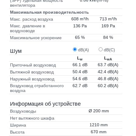
0.86 kW/(m³/s)
(SFP) Удельная мощность
вентилятора
Максимальная производительность
608 m³/h
713 m³/h
Макс. расход воздуха
136 Pa
169 Pa
Макс. давление в
воздуховоде
65 %
84 %
Максимальное ускорение
dB(A)
dB(C)
Шум
L
L
w
wA
66.1 dB
63.7 dB(A)
Приточный воздуховод
50.4 dB
42.4 dB(A)
Вытяжной воздуховод
54.6 dB
46.8 dB(A)
Наружный воздуховод
62.7 dB
60.2 dB(A)
Воздуховод отработанного
воздуха
Информация об устройстве
Ø 200 mm
Воздуховоды
Нет вытяжного шкафа
1210 mm
Ширина
670 mm
Высота