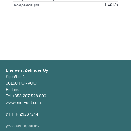
1.40 l/h
Конденсация
Enervent Zehnder Oy
Kipinätie 1
06150 PORVOO
Finland
Tel +358 207 528 800
www.enervent.com
ИНН FI29287244
условия гарантии