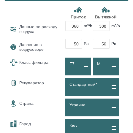
Приток
Вытяжной
m³/h
m³/h
Данные по расходу
воздуха
Pa
Pa
Давление в
воздуховоде
Класс фильтра
F7 (ePM1 60 %)
M5 (Coarse 80 %)
Рекуператор
Стандартный*
Страна
Украина
Город
Kiev