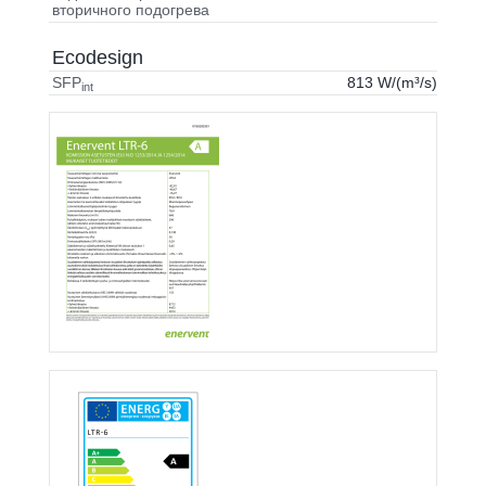
вторичного подогрева
Ecodesign
813 W/(m³/s)
SFP
int