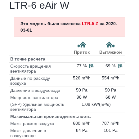
LTR-6 eAir W
Эта модель была заменена
LTR-5 Z
на 2020-
03-01
Приток
Вытяжной
В точке расчета
77 %
69 %
Скорость вращения
вентилятора
526 m³/h
554 m³/h
Данные по расходу
воздуха
50 Pa
50 Pa
Давление в воздуховоде
98 W
68 W
Мощность вентилятора
1.08 kW/(m³/s)
(SFP) Удельная мощность
вентилятора
Максимальная производительность
680 m³/h
787 m³/h
Макс. расход воздуха
84 Pa
101 Pa
Макс. давление в
воздуховоде