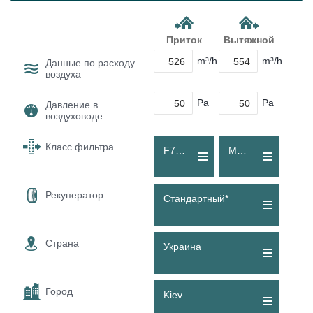
Приток
Вытяжной
m³/h
m³/h
Данные по расходу
воздуха
Pa
Pa
Давление в
воздуховоде
Класс фильтра
F7 (ePM1 60 %)
M5 (Coarse 80 %)
Рекуператор
Стандартный*
Страна
Украина
Город
Kiev