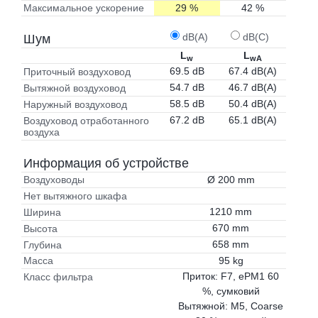
29 %
42 %
Максимальное ускорение
dB(A)
dB(C)
Шум
L
L
w
wA
69.5 dB
67.4 dB(A)
Приточный воздуховод
54.7 dB
46.7 dB(A)
Вытяжной воздуховод
58.5 dB
50.4 dB(A)
Наружный воздуховод
67.2 dB
65.1 dB(A)
Воздуховод отработанного
воздуха
Информация об устройстве
Ø 200 mm
Воздуховоды
Нет вытяжного шкафа
1210 mm
Ширина
670 mm
Высота
658 mm
Глубина
95 kg
Масса
Приток: F7, ePM1 60
Класс фильтра
%, сумковий
Вытяжной: M5, Coarse