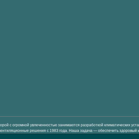
торой с огромной увлеченностью занимаются разработкой климатических ус
вентиляционные решения с 1983 года. Наша задача — обеспечить здоровый 
-класса, которые просты в использовании и позволяют экономить энергию и 