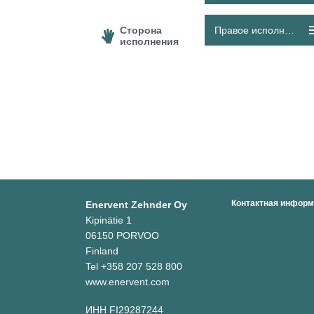
Сторона
Правое исполнение
исполнения
Контактная инфор
Enervent Zehnder Oy
Kipinätie 1
06150 PORVOO
Finland
Tel +358 207 528 800
www.enervent.com
ИНН FI29287244