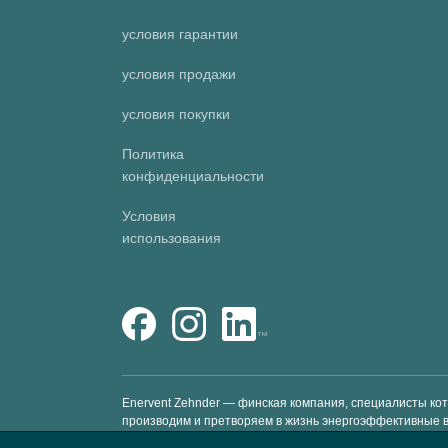
условия гарантии
условия продажи
условия покупки
Политика
конфиденциальности
Условия
использования
Enervent Zehnder — финская компания, специалисты ко
производим и претворяем в жизнь энергоэффективные 
счет предоставления вентиляционных установок премиум