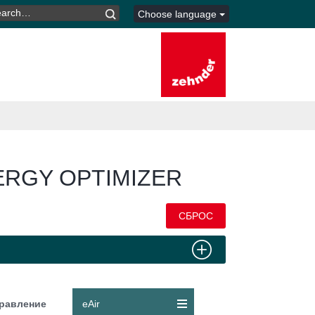
ARCH
Choose language
R:
RGY OPTIMIZER
СБРОС
равление
eAir