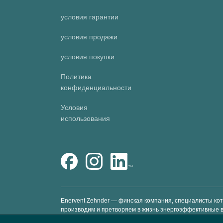
условия гарантии
условия продажи
условия покупки
Политика
конфиденциальности
Условия
использования
Enervent Zehnder — финская компания, специалисты ко
производим и претворяем в жизнь энергоэффективные 
счет предоставления вентиляционных установок премиум