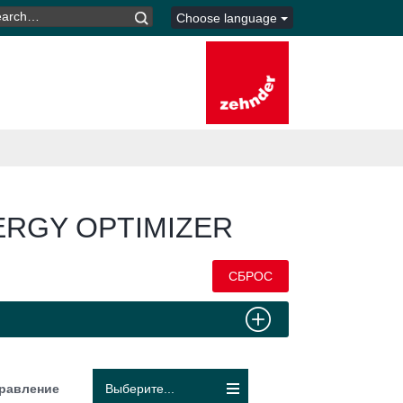
ARCH
Choose language
R:
RGY OPTIMIZER
СБРОС
равление
Выберите...