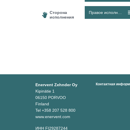
Сторона
Правое исполнение
исполнения
Контактная инфор
Enervent Zehnder Oy
Kipinätie 1
06150 PORVOO
Finland
Tel +358 207 528 800
www.enervent.com
ИНН FI29287244