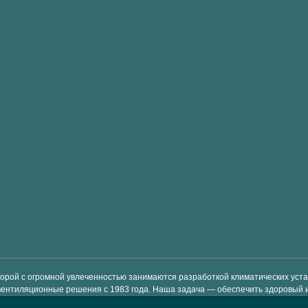
торой с огромной увлеченностью занимаются разработкой климатических ус
вентиляционные решения с 1983 года. Наша задача — обеспечить здоровый 
-класса, которые просты в использовании и позволяют экономить энергию и 