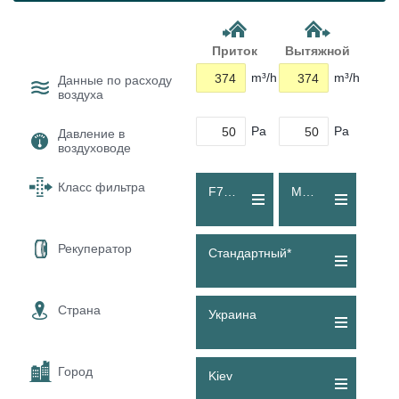
Приток
Вытяжной
m³/h
m³/h
Данные по расходу
воздуха
Pa
Pa
Давление в
воздуховоде
Класс фильтра
F7 (ePM1 60 %)
M5 (Coarse 80 %)
Рекуператор
Стандартный*
Страна
Украина
Город
Kiev