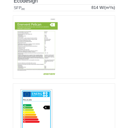
Ecodesign
814 W/(m³/s)
SFP
int