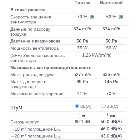
Приток
Вытяжной
В точке расчета
73 %
63 %
Скорость вращения
вентилятора
374 m³/h
374 m³/h
Данные по расходу
воздуха
50 Pa
50 Pa
Давление в воздуховоде
75 W
56 W
Мощность вентилятора
1.26 kW/(m³/s)
(SFP) Удельная мощность
вентилятора
Максимальная производительность
527 m³/h
636 m³/h
Макс. расход воздуха
99 Pa
145 Pa
Макс. давление в
воздуховоде
41 %
70 %
Максимальное ускорение
dB(A)
dB(C)
Шум
L
L
w
wA
60.1 dB
50.0 dB(A)
Сквозь корпус
46.0 dB(A)
→10 m² поглощение L
pA
43.0 dB(A)
→20 m² поглощение L
pA