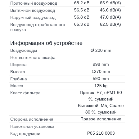
68.2 dB
65.9 dB(A)
Приточный воздуховод
56.5 dB
46.6 dB(A)
Вытяжной воздуховод
56.8 dB
47.0 dB(A)
Наружный воздуховод
65.3 dB
62.5 dB(A)
Воздуховод отработанного
воздуха
Информация об устройстве
Ø 200 mm
Воздуховоды
Нет вытяжного шкафа
998 mm
Ширина
1270 mm
Высота
590 mm
Глубина
125 kg
Масса
Приток: F7, ePM1 60
Класс фильтра
%, сумковий
Вытяжной: M5, Coarse
80 %, сумковий
Правое исполнение
Сторона исполнения
Напольная установка
P05 210 0003
Код продукции