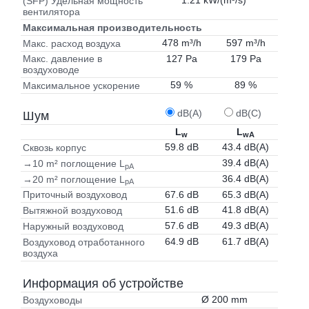
1.21 kW/(m³/s)
(SFP) Удельная мощность
вентилятора
Максимальная производительность
478 m³/h
597 m³/h
Макс. расход воздуха
127 Pa
179 Pa
Макс. давление в
воздуховоде
59 %
89 %
Максимальное ускорение
dB(A)
dB(C)
Шум
L
L
w
wA
59.8 dB
43.4 dB(A)
Сквозь корпус
39.4 dB(A)
→10 m² поглощение L
pA
36.4 dB(A)
→20 m² поглощение L
pA
67.6 dB
65.3 dB(A)
Приточный воздуховод
51.6 dB
41.8 dB(A)
Вытяжной воздуховод
57.6 dB
49.3 dB(A)
Наружный воздуховод
64.9 dB
61.7 dB(A)
Воздуховод отработанного
воздуха
Информация об устройстве
Ø 200 mm
Воздуховоды