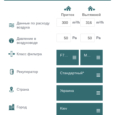
Приток
Вытяжной
m³/h
m³/h
Данные по расходу
воздуха
Pa
Pa
Давление в
воздуховоде
Класс фильтра
F7 (ePM1 60 %)
M5 (Coarse 80 %)
Рекуператор
Стандартный*
Страна
Украина
Город
Kiev