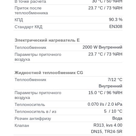
30 °C / 50 %RH
В точке расчета
23.7 °C / 73 %RH
Приток после
теплообменника
90.3 %
КПД
EN308
Стандарт ККД
Электрический нагреватель E
2000 W Внутренний
Теплообменник
23.7 °C / 73 %RH
Параметры приточного
воздуха
Жидкостной теплообменник CG
7/12 °C
Теплообменник
Внутренний
15.0 °C / 96 %RH
Параметры приточного
воздуха
0.070 l/s / 2.0 kPa
Теплоноситель
5 / 10 °C
Теплоноситель в / из
Вода
Розчин антифризу
R313, kvs 4.00
Клапан
DN15, TR24-SR