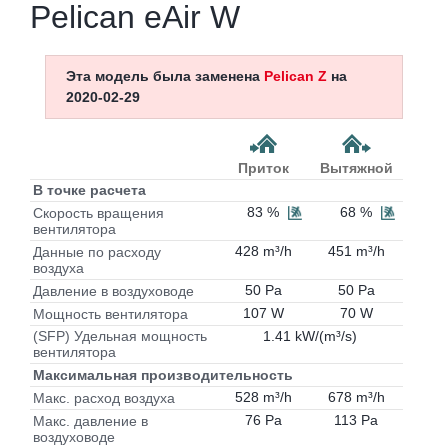
Pelican eAir W
Эта модель была заменена
Pelican Z
на
2020-02-29
Приток
Вытяжной
В точке расчета
83 %
68 %
Скорость вращения
вентилятора
428 m³/h
451 m³/h
Данные по расходу
воздуха
50 Pa
50 Pa
Давление в воздуховоде
107 W
70 W
Мощность вентилятора
1.41 kW/(m³/s)
(SFP) Удельная мощность
вентилятора
Максимальная производительность
528 m³/h
678 m³/h
Макс. расход воздуха
76 Pa
113 Pa
Макс. давление в
воздуховоде