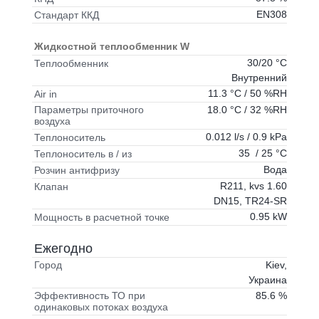
EN308
Стандарт ККД
Жидкостной теплообменник W
30/20 °C
Теплообменник
Внутренний
11.3 °C / 50 %RH
Air in
18.0 °C / 32 %RH
Параметры приточного
воздуха
0.012 l/s / 0.9 kPa
Теплоноситель
35 / 25 °C
Теплоноситель в / из
Вода
Розчин антифризу
R211, kvs 1.60
Клапан
DN15, TR24-SR
0.95 kW
Мощность в расчетной точке
Ежегодно
Kiev,
Город
Украина
85.6 %
Эффективность ТО при
одинаковых потоках воздуха