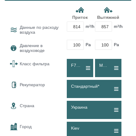
Приток
Вытяжной
m³/h
m³/h
Данные по расходу
воздуха
Pa
Pa
Давление в
воздуховоде
Класс фильтра
F7 (ePM1 60 %)
M5 (Coarse 80 %)
Рекуператор
Стандартный*
Страна
Украина
Город
Kiev