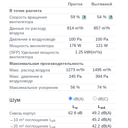
Приток
Вытяжной
В точке расчета
59 %
54 %
Скорость вращения
вентилятора
814 m³/h
857 m³/h
Данные по расходу
воздуха
100 Pa
100 Pa
Давление в воздуховоде
176 W
121 W
Мощность вентилятора
1.25 kW/(m³/s)
(SFP) Удельная мощность
вентилятора
Максимальная производительность
1273 m³/h
1495 m³/h
Макс. расход воздуха
245 Pa
304 Pa
Макс. давление в
воздуховоде
56 %
74 %
Максимальное ускорение
dB(A)
dB(C)
Шум
L
L
w
wA
62.8 dB
49.2 dB(A)
Сквозь корпус
45.2 dB(A)
→10 m² поглощение L
pA
42.2 dB(A)
→20 m² поглощение L
pA