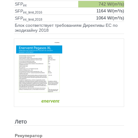
742 W/(m³/s)
SFP
int
1164 W/(m³/s)
SFP
int_limit,2016
1064 W/(m³/s)
SFP
int_limit,2018
Блок соответствует требованиям Директивы ЕС по
экодизайну 2018
Лето
Рекуператор