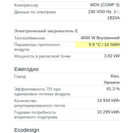
MDX (COMP 3)
Компрессор
230 V/50 Hz, 1~,
Данные по электрике
1B20A
Электрический нагреватель E
4000 W Внутренний
Теплообменник
9.9 °C / 14 %RH
Параметры приточного
воздуха
3.82 kW
Мощность в расчетной точке
Ежегодно
Kiev,
Город
Украина
81.3 %
Эффективность ТО при
одинаковых потоках воздуха
14 934 kWh
Количество
рекуперированного тепла
10 299 kWh
Годовая потребность
вторичного подогрева
Ecodesign