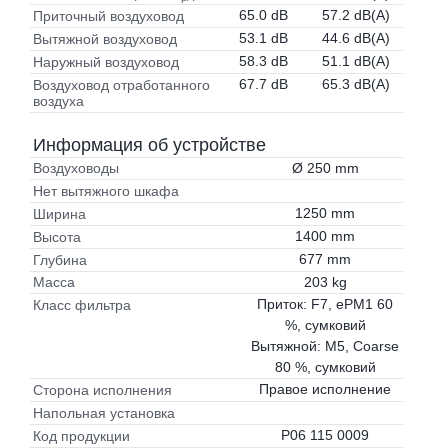
65.0 dB
57.2 dB(A)
Приточный воздуховод
53.1 dB
44.6 dB(A)
Вытяжной воздуховод
58.3 dB
51.1 dB(A)
Наружный воздуховод
67.7 dB
65.3 dB(A)
Воздуховод отработанного
воздуха
Информация об устройстве
Ø 250 mm
Воздуховоды
Нет вытяжного шкафа
1250 mm
Ширина
1400 mm
Высота
677 mm
Глубина
203 kg
Масса
Приток: F7, ePM1 60
Класс фильтра
%, сумковий
Вытяжной: M5, Coarse
80 %, сумковий
Правое исполнение
Сторона исполнения
Напольная установка
P06 115 0009
Код продукции