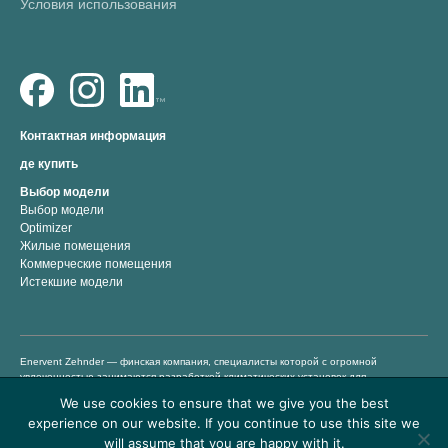
Условия использования
Контактная информация
де купить
Выбор модели
Выбор модели
Optimizer
Жилые помещения
Коммерческие помещения
Истекшие модели
Enervent Zehnder — финская компания, специалисты которой с огромной
увлеченностью занимаются разработкой климатических установок для
помещений. Мы разрабатываем, производим и претворяем в жизнь
We use cookies to ensure that we give you the best
энергоэффективные вентиляционные решения с 1983 года. Наша задача —
experience on our website. If you continue to use this site we
обеспечить здоровый и комфортный климат для проживания и работы за счет
предоставления вентиляционных установок премиум-класса, которые просты в
will assume that you are happy with it.