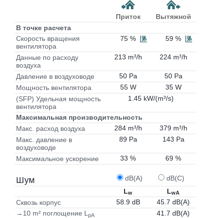
Приток
Вытяжной
В точке расчета
75 %
59 %
Скорость вращения
вентилятора
213 m³/h
224 m³/h
Данные по расходу
воздуха
50 Pa
50 Pa
Давление в воздуховоде
55 W
35 W
Мощность вентилятора
1.45 kW/(m³/s)
(SFP) Удельная мощность
вентилятора
Максимальная производительность
284 m³/h
379 m³/h
Макс. расход воздуха
89 Pa
143 Pa
Макс. давление в
воздуховоде
33 %
69 %
Максимальное ускорение
dB(A)
dB(C)
Шум
L
L
w
wA
58.9 dB
45.7 dB(A)
Сквозь корпус
41.7 dB(A)
→10 m² поглощение L
pA