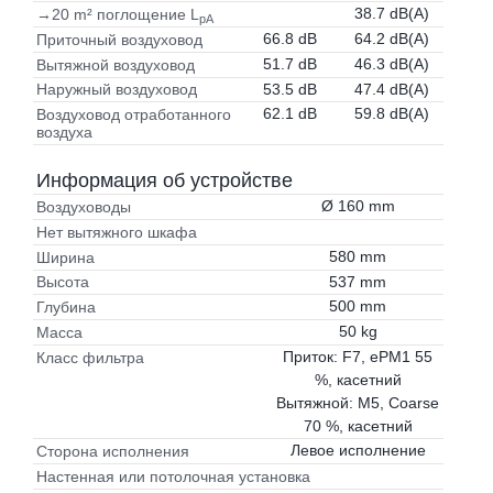
38.7 dB(A)
→20 m² поглощение L
pA
66.8 dB
64.2 dB(A)
Приточный воздуховод
51.7 dB
46.3 dB(A)
Вытяжной воздуховод
53.5 dB
47.4 dB(A)
Наружный воздуховод
62.1 dB
59.8 dB(A)
Воздуховод отработанного
воздуха
Информация об устройстве
Ø 160 mm
Воздуховоды
Нет вытяжного шкафа
580 mm
Ширина
537 mm
Высота
500 mm
Глубина
50 kg
Масса
Приток: F7, ePM1 55
Класс фильтра
%, касетний
Вытяжной: M5, Coarse
70 %, касетний
Левое исполнение
Сторона исполнения
Настенная или потолочная установка