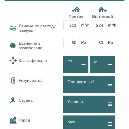
Приток
Вытяжной
m³/h
m³/h
Данные по расходу
воздуха
Pa
Pa
Давление в
воздуховоде
Класс фильтра
F7 (ePM1 55 %)
M5 (Coarse 70 %)
Рекуператор
Стандартный*
Страна
Украина
Город
Kiev