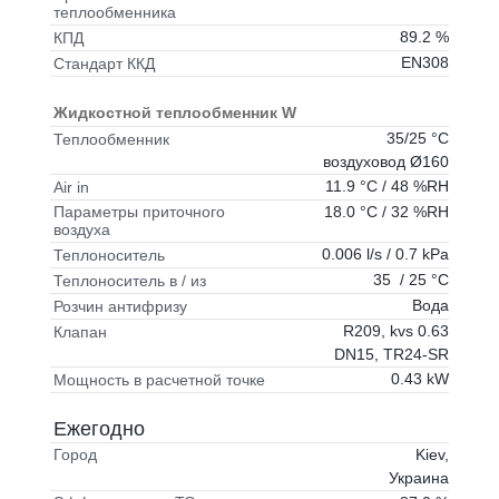
теплообменника
89.2 %
КПД
EN308
Стандарт ККД
Жидкостной теплообменник W
35/25 °C
Теплообменник
воздуховод Ø160
11.9 °C / 48 %RH
Air in
18.0 °C / 32 %RH
Параметры приточного
воздуха
0.006 l/s / 0.7 kPa
Теплоноситель
35 / 25 °C
Теплоноситель в / из
Вода
Розчин антифризу
R209, kvs 0.63
Клапан
DN15, TR24-SR
0.43 kW
Мощность в расчетной точке
Ежегодно
Kiev,
Город
Украина