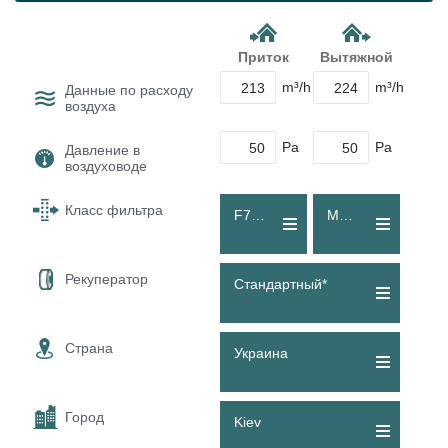
Приток
Вытяжной
m³/h
m³/h
Данные по расходу
воздуха
Pa
Pa
Давление в
воздуховоде
Класс фильтра
F7 (ePM1 55 %)
M5 (Coarse 70 %)
Рекуператор
Стандартный*
Страна
Украина
Город
Kiev