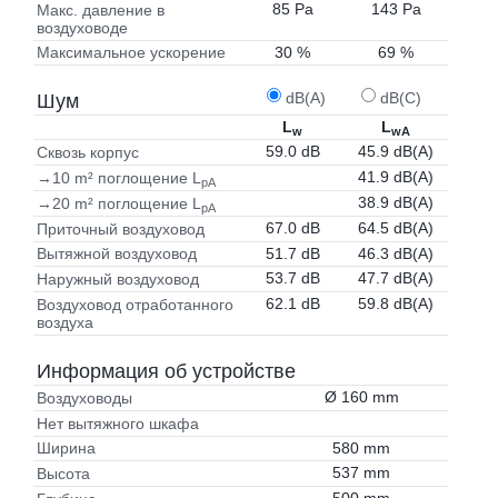
85 Pa
143 Pa
Макс. давление в
воздуховоде
30 %
69 %
Максимальное ускорение
dB(A)
dB(C)
Шум
L
L
w
wA
59.0 dB
45.9 dB(A)
Сквозь корпус
41.9 dB(A)
→10 m² поглощение L
pA
38.9 dB(A)
→20 m² поглощение L
pA
67.0 dB
64.5 dB(A)
Приточный воздуховод
51.7 dB
46.3 dB(A)
Вытяжной воздуховод
53.7 dB
47.7 dB(A)
Наружный воздуховод
62.1 dB
59.8 dB(A)
Воздуховод отработанного
воздуха
Информация об устройстве
Ø 160 mm
Воздуховоды
Нет вытяжного шкафа
580 mm
Ширина
537 mm
Высота