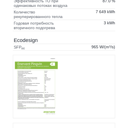
87.0 %
Эффективность ТО при
одинаковых потоках воздуха
7 649 kWh
Количество
рекуперированного тепла
3 kWh
Годовая потребность
вторичного подогрева
Ecodesign
965 W/(m³/s)
SFP
int