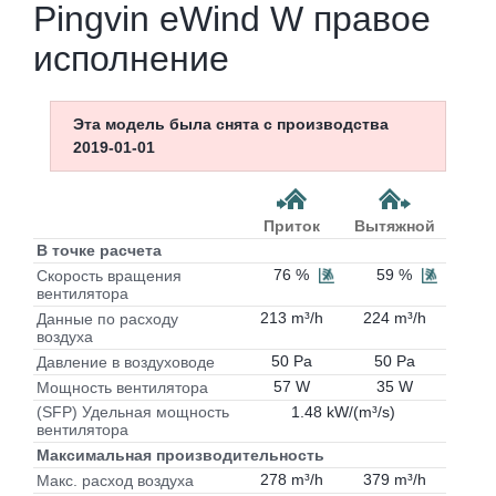
Pingvin eWind W правое
исполнение
Эта модель была снята с производства
2019-01-01
Приток
Вытяжной
В точке расчета
76 %
59 %
Скорость вращения
вентилятора
213 m³/h
224 m³/h
Данные по расходу
воздуха
50 Pa
50 Pa
Давление в воздуховоде
57 W
35 W
Мощность вентилятора
1.48 kW/(m³/s)
(SFP) Удельная мощность
вентилятора
Максимальная производительность
278 m³/h
379 m³/h
Макс. расход воздуха