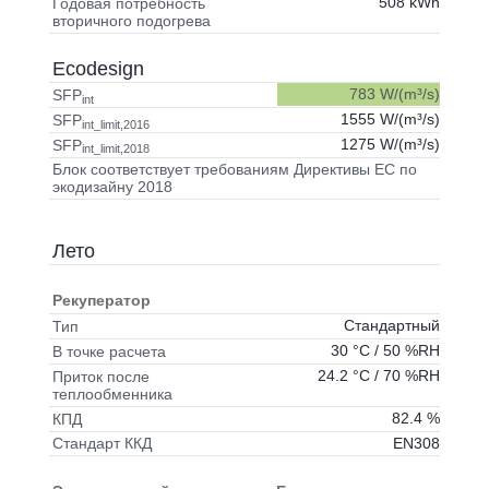
508 kWh
Годовая потребность
вторичного подогрева
Ecodesign
783 W/(m³/s)
SFP
int
1555 W/(m³/s)
SFP
int_limit,2016
1275 W/(m³/s)
SFP
int_limit,2018
Блок соответствует требованиям Директивы ЕС по
экодизайну 2018
Лето
Рекуператор
Стандартный
Тип
30 °C / 50 %RH
В точке расчета
24.2 °C / 70 %RH
Приток после
теплообменника
82.4 %
КПД
EN308
Стандарт ККД