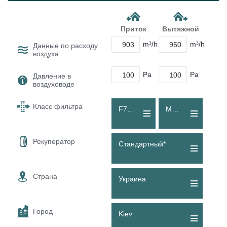
Приток
Вытяжной
m³/h
m³/h
Данные по расходу
воздуха
Pa
Pa
Давление в
воздуховоде
Класс фильтра
F7 (ePM1 60 %)
M5 (Coarse 80 %)
Рекуператор
Стандартный*
Страна
Украина
Город
Kiev