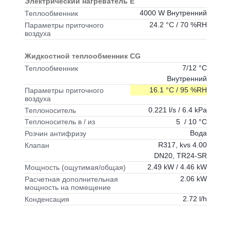
Электрический нагреватель E
4000 W Внутренний
Теплообменник
24.2 °C / 70 %RH
Параметры приточного
воздуха
Жидкостной теплообменник CG
7/12 °C
Теплообменник
Внутренний
16.1 °C / 95 %RH
Параметры приточного
воздуха
0.221 l/s / 6.4 kPa
Теплоноситель
5 / 10 °C
Теплоноситель в / из
Вода
Розчин антифризу
R317, kvs 4.00
Клапан
DN20, TR24-SR
2.49 kW / 4.46 kW
Мощность (ощутимая/общая)
2.06 kW
Расчетная дополнительная
мощность на помещение
2.72 l/h
Конденсация