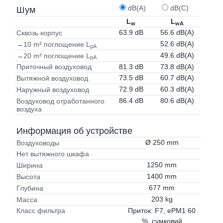
dB(A)
dB(C)
Шум
L
L
w
wA
63.9 dB
56.6 dB(A)
Сквозь корпус
52.6 dB(A)
→10 m² поглощение L
pA
49.6 dB(A)
→20 m² поглощение L
pA
81.3 dB
73.8 dB(A)
Приточный воздуховод
73.5 dB
60.7 dB(A)
Вытяжной воздуховод
72.9 dB
60.3 dB(A)
Наружный воздуховод
86.4 dB
80.6 dB(A)
Воздуховод отработанного
воздуха
Информация об устройстве
Ø 250 mm
Воздуховоды
Нет вытяжного шкафа
1250 mm
Ширина
1400 mm
Высота
677 mm
Глубина
203 kg
Масса
Приток: F7, ePM1 60
Класс фильтра
%, сумковий