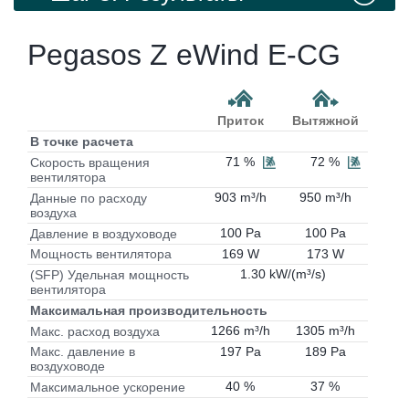
Pegasos Z eWind E-CG
Приток
Вытяжной
В точке расчета
71 %
72 %
Скорость вращения
вентилятора
903 m³/h
950 m³/h
Данные по расходу
воздуха
100 Pa
100 Pa
Давление в воздуховоде
169 W
173 W
Мощность вентилятора
1.30 kW/(m³/s)
(SFP) Удельная мощность
вентилятора
Максимальная производительность
1266 m³/h
1305 m³/h
Макс. расход воздуха
197 Pa
189 Pa
Макс. давление в
воздуховоде
40 %
37 %
Максимальное ускорение