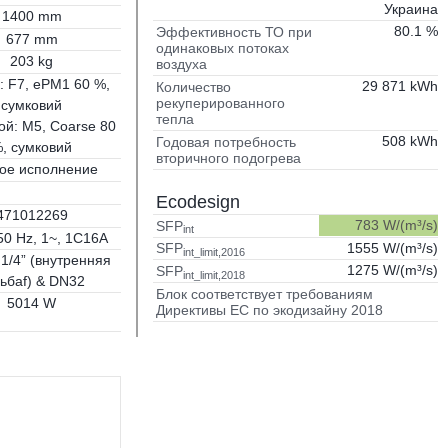
Украина
1400 mm
80.1 %
Эффективность ТО при
677 mm
одинаковых потоках
203 kg
воздуха
: F7, ePM1 60 %,
29 871 kWh
Количество
рекуперированного
сумковий
тепла
й: M5, Coarse 80
508 kWh
Годовая потребность
, сумковий
вторичного подогрева
ое исполнение
Ecodesign
471012269
783 W/(m³/s)
SFP
int
50 Hz, 1~, 1C16A
1555 W/(m³/s)
SFP
int_limit,2016
 1/4” (внутренняя
1275 W/(m³/s)
SFP
int_limit,2018
ьбаf) & DN32
Блок соответствует требованиям
5014 W
Директивы ЕС по экодизайну 2018