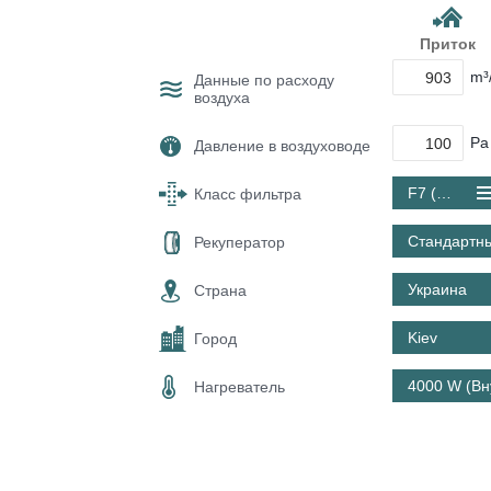
Приток
m³
Данные по расходу
воздуха
Pa
Давление в воздуховоде
F7 (ePM1 60 %)
Класс фильтра
Стандартн
Рекуператор
Украина
Страна
Kiev
Город
4000 W (Вн
Нагреватель