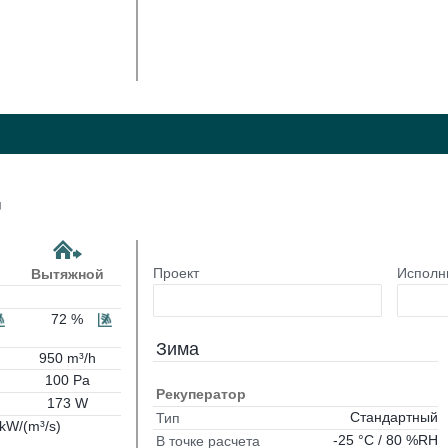
G
Проект
Исполн
Вытяжной
72 %
Зима
950 m³/h
100 Pa
Рекуператор
173 W
Стандартный
Тип
 kW/(m³/s)
-25 °C / 80 %RH
В точке расчета