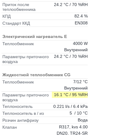
24.2 °C / 70 %RH
Приток после
теплообменника
82.4 %
КПД
EN308
Стандарт ККД
Электрический нагреватель E
4000 W
Теплообменник
Внутренний
24.2 °C / 70 %RH
Параметры приточного
воздуха
Жидкостной теплообменник CG
7/12 °C
Теплообменник
Внутренний
16.1 °C / 95 %RH
Параметры приточного
воздуха
0.221 l/s / 6.4 kPa
Теплоноситель
5 / 10 °C
Теплоноситель в / из
Вода
Розчин антифризу
R317, kvs 4.00
Клапан
DN20, TR24-SR