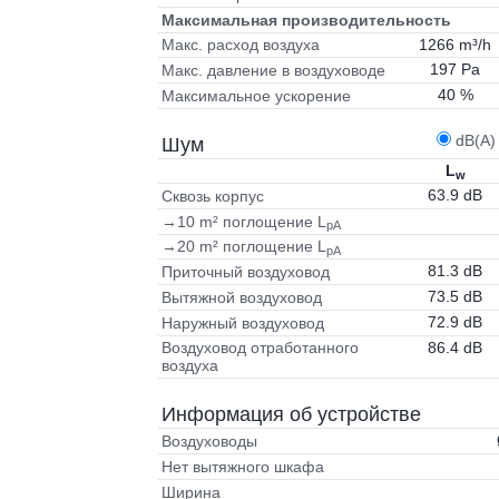
Максимальная производительность
1266 m³/h
Макс. расход воздуха
197 Pa
Макс. давление в воздуховоде
40 %
Максимальное ускорение
dB(A)
Шум
L
w
63.9 dB
Сквозь корпус
→10 m² поглощение L
pA
→20 m² поглощение L
pA
81.3 dB
Приточный воздуховод
73.5 dB
Вытяжной воздуховод
72.9 dB
Наружный воздуховод
86.4 dB
Воздуховод отработанного
воздуха
Информация об устройстве
Воздуховоды
Нет вытяжного шкафа
Ширина