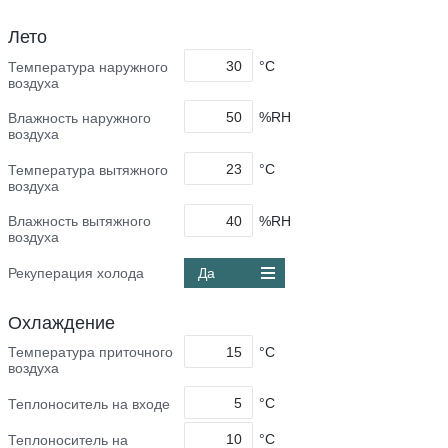
Лето
°C
Температура наружного
воздуха
%RH
Влажность наружного
воздуха
°C
Температура вытяжного
воздуха
%RH
Влажность вытяжного
воздуха
Рекуперация холода
Да
Охлаждение
°C
Температура приточного
воздуха
°C
Теплоноситель на входе
°C
Теплоноситель на