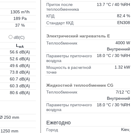
13.7 °C / 40 %RH
Приток после
теплообменника
1305 m³/h
82.4 %
КПД
189 Pa
EN308
Стандарт ККД
37 %
Электрический нагреватель E
dB(C)
4000 W
Теплообменник
L
wA
Внутренний
56.6 dB(A)
18.0 °C / 30 %RH
Параметры приточного
52.6 dB(A)
воздуха
49.6 dB(A)
1.32 kW
Мощность в расчетной
точке
73.8 dB(A)
60.7 dB(A)
Жидкостной теплообменник CG
60.3 dB(A)
7/12 °C
Теплообменник
80.6 dB(A)
Внутренний
18.0 °C / 30 %RH
Параметры приточного
воздуха
Ø 250 mm
Ежегодно
Kiev,
Город
1250 mm