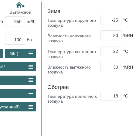
Зима
Вытяжной
°C
Температура наружного
/h
m³/h
воздуха
%RH
Влажность наружного
Pa
воздуха
°C
Температура вытяжного
M5 (Coarse 80 %)
воздуха
ый*
%RH
Влажность вытяжного
воздуха
Обогрев
°C
Температура приточного
воздуха
утренний)