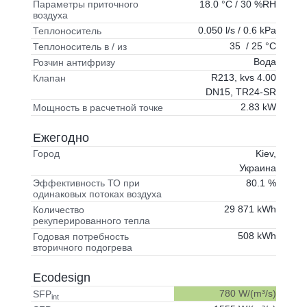
18.0 °C / 30 %RH
Параметры приточного
воздуха
0.050 l/s / 0.6 kPa
Теплоноситель
35 / 25 °C
Теплоноситель в / из
Вода
Розчин антифризу
R213, kvs 4.00
Клапан
DN15, TR24-SR
2.83 kW
Мощность в расчетной точке
Ежегодно
Kiev,
Город
Украина
80.1 %
Эффективность ТО при
одинаковых потоках воздуха
29 871 kWh
Количество
рекуперированного тепла
508 kWh
Годовая потребность
вторичного подогрева
Ecodesign
780 W/(m³/s)
SFP
int