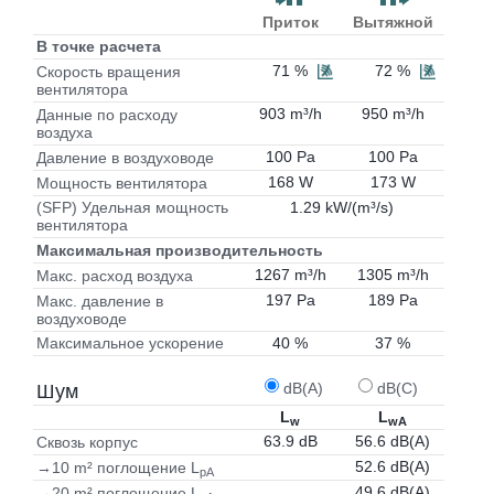
Приток
Вытяжной
В точке расчета
71 %
72 %
Скорость вращения
вентилятора
903 m³/h
950 m³/h
Данные по расходу
воздуха
100 Pa
100 Pa
Давление в воздуховоде
168 W
173 W
Мощность вентилятора
1.29 kW/(m³/s)
(SFP) Удельная мощность
вентилятора
Максимальная производительность
1267 m³/h
1305 m³/h
Макс. расход воздуха
197 Pa
189 Pa
Макс. давление в
воздуховоде
40 %
37 %
Максимальное ускорение
dB(A)
dB(C)
Шум
L
L
w
wA
63.9 dB
56.6 dB(A)
Сквозь корпус
52.6 dB(A)
→10 m² поглощение L
pA
49.6 dB(A)
→20 m² поглощение L