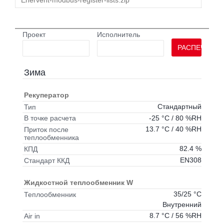
Enervent-modbus-register-lists.zip
Проект
Исполнитель
РАСПЕЧАТАТ
Зима
Рекуператор
Стандартный
Тип
-25 °C / 80 %RH
В точке расчета
13.7 °C / 40 %RH
Приток после
теплообменника
82.4 %
КПД
EN308
Стандарт ККД
Жидкостной теплообменник W
35/25 °C
Теплообменник
Внутренний
8.7 °C / 56 %RH
Air in