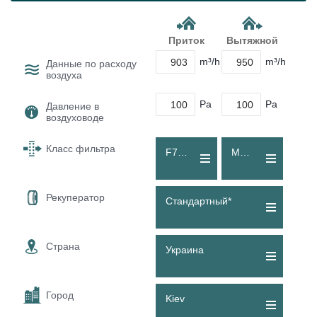
Приток
Вытяжной
m³/h
m³/h
Данные по расходу
воздуха
Pa
Pa
Давление в
воздуховоде
Класс фильтра
F7 (ePM1 60 %)
M5 (Coarse 80 %)
Рекуператор
Стандартный*
Страна
Украина
Город
Kiev