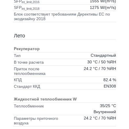
1555 W/(m³/s)
SFP
int_limit,2016
1275 W/(m³/s)
SFP
int_limit,2018
Блок соответствует требованиям Директивы ЕС по
экодизайну 2018
Лето
Рекуператор
Стандартный
Тип
30 °C / 50 %RH
В точке расчета
24.2 °C / 70 %RH
Приток после
теплообменника
82.4 %
КПД
EN308
Стандарт ККД
Жидкостной теплообменник W
35/25 °C
Теплообменник
Внутренний
24.2 °C / 70 %RH
Параметры приточного
воздуха