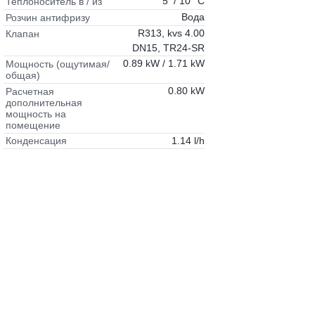
5 / 10 °C
Теплоноситель в / из
Вода
Розчин антифризу
R313, kvs 4.00
Клапан
DN15, TR24-SR
0.89 kW / 1.71 kW
Мощность (ощутимая/
общая)
0.80 kW
Расчетная
дополнительная
мощность на
помещение
1.14 l/h
Конденсация