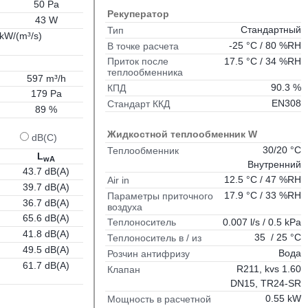
50 Pa
Рекуператор
43 W
Стандартный
Тип
 kW/(m³/s)
-25 °C / 80 %RH
В точке расчета
17.5 °C / 34 %RH
Приток после
теплообменника
597 m³/h
90.3 %
КПД
179 Pa
EN308
Стандарт ККД
89 %
Жидкостной теплообменник W
dB(C)
30/20 °C
Теплообменник
L
wA
Внутренний
43.7 dB(A)
12.5 °C / 47 %RH
Air in
39.7 dB(A)
17.9 °C / 33 %RH
Параметры приточного
36.7 dB(A)
воздуха
65.6 dB(A)
0.007 l/s / 0.5 kPa
Теплоноситель
41.8 dB(A)
35 / 25 °C
Теплоноситель в / из
49.5 dB(A)
Вода
Розчин антифризу
61.7 dB(A)
R211, kvs 1.60
Клапан
DN15, TR24-SR
0.55 kW
Мощность в расчетной