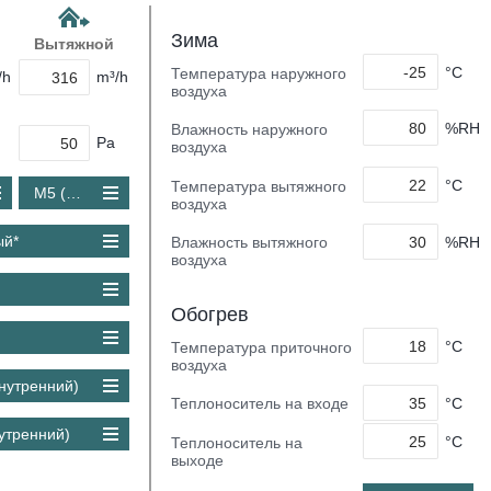
Зима
Вытяжной
°C
Температура наружного
/h
m³/h
воздуха
%RH
Влажность наружного
Pa
воздуха
°C
Температура вытяжного
M5 (Coarse 80 %)
воздуха
ый*
%RH
Влажность вытяжного
воздуха
Обогрев
°C
Температура приточного
воздуха
Внутренний)
°C
Теплоноситель на входе
нутренний)
°C
Теплоноситель на
выходе