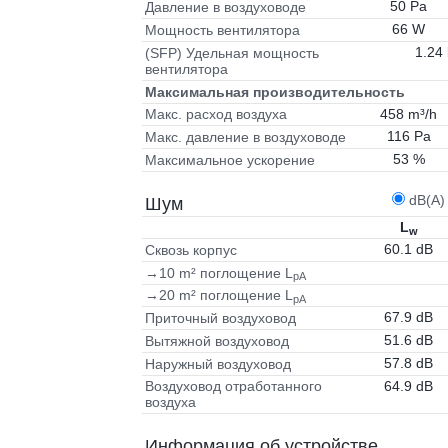
50 Pa
Давление в воздуховоде
66 W
Мощность вентилятора
1.24
(SFP) Удельная мощность
вентилятора
Максимальная производительность
458 m³/h
Макс. расход воздуха
116 Pa
Макс. давление в воздуховоде
53 %
Максимальное ускорение
dB(A)
Шум
L
w
60.1 dB
Сквозь корпус
→10 m² поглощение L
pA
→20 m² поглощение L
pA
67.9 dB
Приточный воздуховод
51.6 dB
Вытяжной воздуховод
57.8 dB
Наружный воздуховод
64.9 dB
Воздуховод отработанного
воздуха
Информация об устройстве