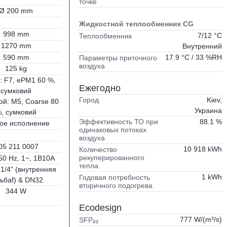
точке
Ø 200 mm
Жидкостной теплообменник CG
998 mm
7/12 °C
Теплообменник
1270 mm
Внутренний
590 mm
17.9 °C / 33 %RH
Параметры приточного
воздуха
125 kg
: F7, ePM1 60 %,
Ежегодно
сумковий
Kiev,
Город
й: M5, Coarse 80
Украина
, сумковий
88.1 %
Эффективность ТО при
ое исполнение
одинаковых потоках
воздуха
05 211 0007
10 918 kWh
Количество
рекуперированного
50 Hz, 1~, 1B10A
тепла
 1/4” (внутренняя
1 kWh
Годовая потребность
ьбаf) & DN32
вторичного подогрева
344 W
Ecodesign
777 W/(m³/s)
SFP
int