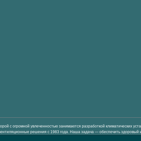
торой с огромной увлеченностью занимаются разработкой климатических ус
вентиляционные решения с 1983 года. Наша задача — обеспечить здоровый 
-класса, которые просты в использовании и позволяют экономить энергию и 