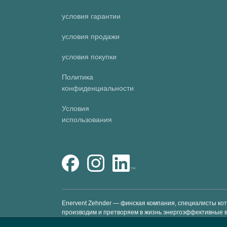
условия гарантии
условия продажи
условия покупки
Политика
конфиденциальности
Условия
использования
Enervent Zehnder — финская компания, специалисты ко
производим и претворяем в жизнь энергоэффективные 
счет предоставления вентиляционных установок премиум