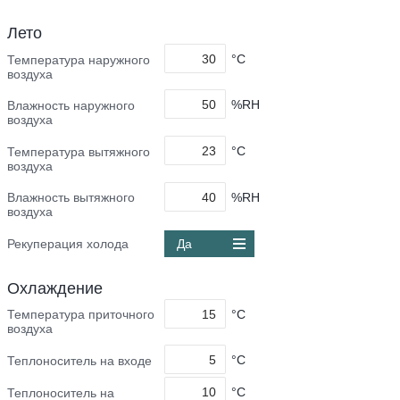
Лето
°C
Температура наружного
воздуха
%RH
Влажность наружного
воздуха
°C
Температура вытяжного
воздуха
%RH
Влажность вытяжного
воздуха
Рекуперация холода
Да
Охлаждение
°C
Температура приточного
воздуха
°C
Теплоноситель на входе
°C
Теплоноситель на