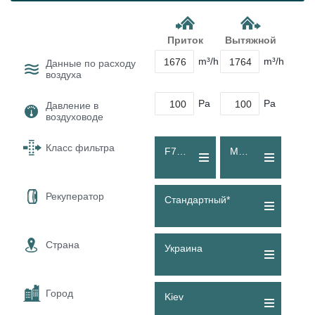
Приток
Вытяжной
m³/h
m³/h
Данные по расходу
воздуха
Pa
Pa
Давление в
воздуховоде
Класс фильтра
F7 (ePM1 60 %)
M5 (Coarse 80 %)
Рекуператор
Стандартный*
Страна
Украина
Город
Kiev