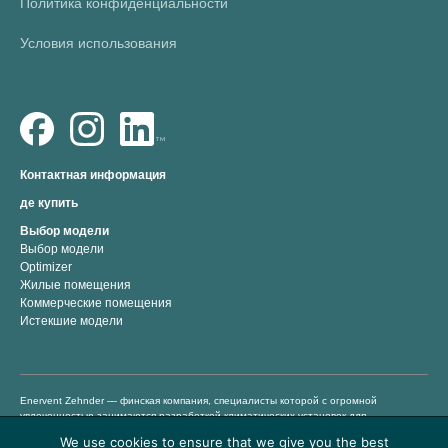
Политика конфиденциальности
Условия использования
Контактная информация
де купить
Выбор модели
Выбор модели
Optimizer
Жилые помещения
Коммерческие помещения
Истекшие модели
Enervent Zehnder — финская компания, специалисты которой с огромной
увлеченностью занимаются разработкой климатических установок для
помещений. Мы разрабатываем, производим и претворяем в жизнь
We use cookies to ensure that we give you the best
энергоэффективные вентиляционные решения с 1983 года. Наша задача —