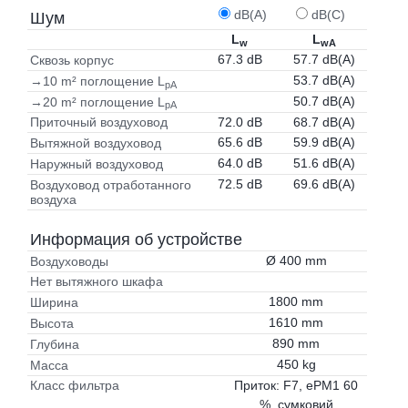
dB(A)
dB(C)
Шум
L
L
w
wA
67.3 dB
57.7 dB(A)
Сквозь корпус
53.7 dB(A)
→10 m² поглощение L
pA
50.7 dB(A)
→20 m² поглощение L
pA
72.0 dB
68.7 dB(A)
Приточный воздуховод
65.6 dB
59.9 dB(A)
Вытяжной воздуховод
64.0 dB
51.6 dB(A)
Наружный воздуховод
72.5 dB
69.6 dB(A)
Воздуховод отработанного
воздуха
Информация об устройстве
Ø 400 mm
Воздуховоды
Нет вытяжного шкафа
1800 mm
Ширина
1610 mm
Высота
890 mm
Глубина
450 kg
Масса
Приток: F7, ePM1 60
Класс фильтра
%, сумковий