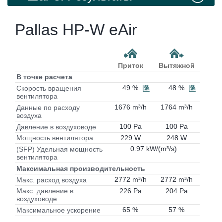
Pallas HP-W eAir
Приток
Вытяжной
В точке расчета
49 %
48 %
Скорость вращения
вентилятора
1676 m³/h
1764 m³/h
Данные по расходу
воздуха
100 Pa
100 Pa
Давление в воздуховоде
229 W
248 W
Мощность вентилятора
0.97 kW/(m³/s)
(SFP) Удельная мощность
вентилятора
Максимальная производительность
2772 m³/h
2772 m³/h
Макс. расход воздуха
226 Pa
204 Pa
Макс. давление в
воздуховоде
65 %
57 %
Максимальное ускорение