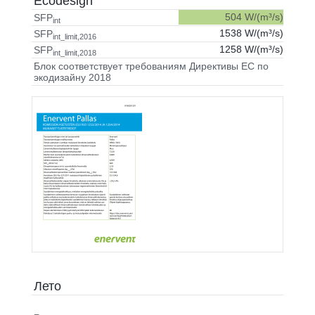
Ecodesign
504 W/(m³/s)
SFP
int
1538 W/(m³/s)
SFP
int_limit,2016
1258 W/(m³/s)
SFP
int_limit,2018
Блок соответствует требованиям Директивы ЕС по
экодизайну 2018
Лето