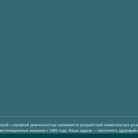
торой с огромной увлеченностью занимаются разработкой климатических ус
вентиляционные решения с 1983 года. Наша задача — обеспечить здоровый 
-класса, которые просты в использовании и позволяют экономить энергию и 