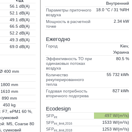
wA
Внутренний
56.1 dB(A)
18.0 °C / 31 %RH
Параметры приточного
52.1 dB(A)
воздуха
49.1 dB(A)
2.34 kW
Мощность в расчетной
точке
66.5 dB(A)
52.2 dB(A)
Ежегодно
49.3 dB(A)
Kiev,
Город
69.0 dB(A)
Украина
80.5 %
Эффективность ТО при
одинаковых потоках
воздуха
Ø 400 mm
55 732 kWh
Количество
рекуперированного
тепла
1800 mm
827 kWh
Годовая потребность
1610 mm
вторичного подогрева
890 mm
450 kg
Ecodesign
: F7, ePM1 60 %,
497 W/(m³/s)
SFP
int
сумковий
1533 W/(m³/s)
SFP
й: M5, Coarse 80
int_limit,2016
1253 W/(m³/s)
SFP
, сумковий
int_limit,2018