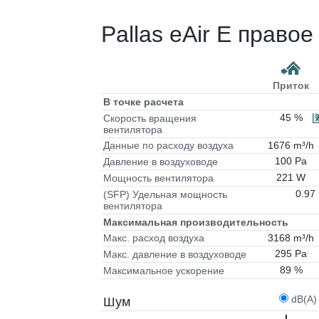
Pallas eAir E право
Приток
В точке расчета
45 %
Скорость вращения
вентилятора
1676 m³/h
Данные по расходу воздуха
100 Pa
Давление в воздуховоде
221 W
Мощность вентилятора
0.97
(SFP) Удельная мощность
вентилятора
Максимальная производительность
3168 m³/h
Макс. расход воздуха
295 Pa
Макс. давление в воздуховоде
89 %
Максимальное ускорение
dB(A)
Шум
L