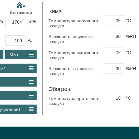
Зима
Вытяжной
°C
Температура наружного
/h
m³/h
воздуха
%RH
Влажность наружного
Pa
воздуха
°C
Температура вытяжного
M5 (Coarse 80 %)
воздуха
ый*
%RH
Влажность вытяжного
воздуха
Обогрев
°C
Температура приточного
воздуха
утренний)