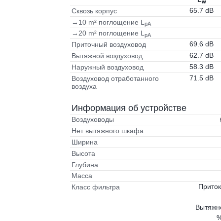
w
65.7 dB
Сквозь корпус
→10 m² поглощение L
pA
→20 m² поглощение L
pA
69.6 dB
Приточный воздуховод
62.7 dB
Вытяжной воздуховод
58.3 dB
Наружный воздуховод
71.5 dB
Воздуховод отработанного
воздуха
Информация об устройстве
Воздуховоды
Нет вытяжного шкафа
Ширина
Высота
Глубина
Масса
Приток
Класс фильтра
Вытяжно
%