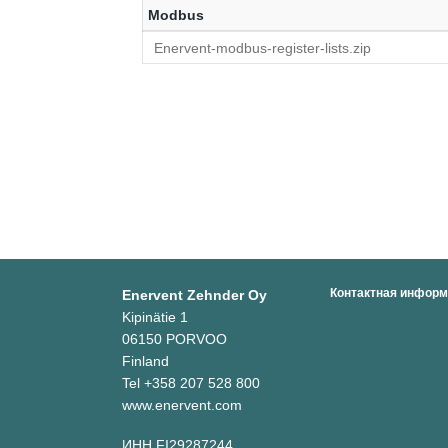
Modbus
Enervent-modbus-register-lists.zip
Контактная инфор
Enervent Zehnder Oy
Kipinätie 1
06150 PORVOO
Finland
Tel +358 207 528 800
www.enervent.com
ИНН FI29287244