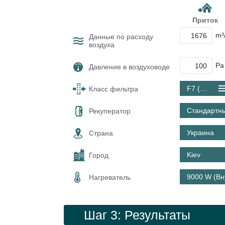
Приток
m³
Данные по расходу
воздуха
Pa
Давление в воздуховоде
F7 (ePM1 60 %)
Класс фильтра
Стандартн
Рекуператор
Украина
Страна
Kiev
Город
9000 W (Вн
Нагреватель
Шаг 3: Результаты