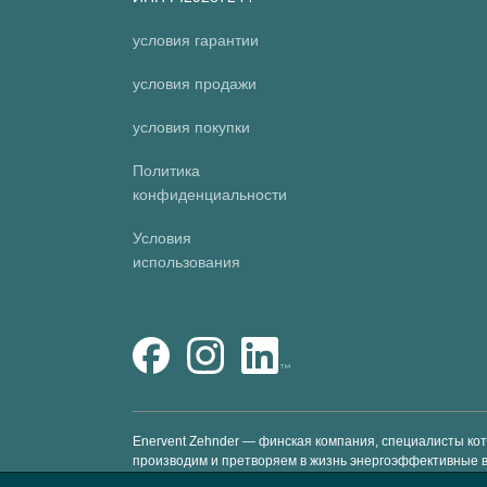
условия гарантии
условия продажи
условия покупки
Политика
конфиденциальности
Условия
использования
Enervent Zehnder — финская компания, специалисты ко
производим и претворяем в жизнь энергоэффективные 
счет предоставления вентиляционных установок премиум