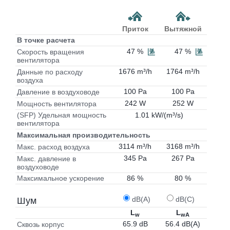
Приток
Вытяжной
В точке расчета
47 %
47 %
Скорость вращения
вентилятора
1676 m³/h
1764 m³/h
Данные по расходу
воздуха
100 Pa
100 Pa
Давление в воздуховоде
242 W
252 W
Мощность вентилятора
1.01 kW/(m³/s)
(SFP) Удельная мощность
вентилятора
Максимальная производительность
3114 m³/h
3168 m³/h
Макс. расход воздуха
345 Pa
267 Pa
Макс. давление в
воздуховоде
86 %
80 %
Максимальное ускорение
dB(A)
dB(C)
Шум
L
L
w
wA
65.9 dB
56.4 dB(A)
Сквозь корпус