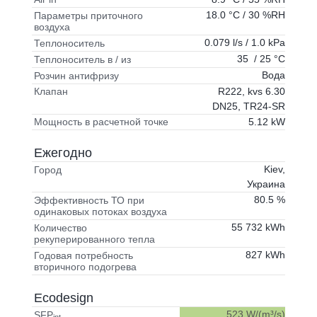
18.0 °C / 30 %RH
Параметры приточного
воздуха
0.079 l/s / 1.0 kPa
Теплоноситель
35 / 25 °C
Теплоноситель в / из
Вода
Розчин антифризу
R222, kvs 6.30
Клапан
DN25, TR24-SR
5.12 kW
Мощность в расчетной точке
Ежегодно
Kiev,
Город
Украина
80.5 %
Эффективность ТО при
одинаковых потоках воздуха
55 732 kWh
Количество
рекуперированного тепла
827 kWh
Годовая потребность
вторичного подогрева
Ecodesign
523 W/(m³/s)
SFP