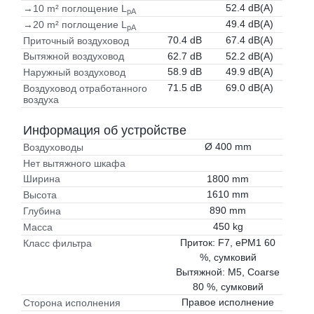
52.4 dB(A)
→10 m² поглощение L
pA
49.4 dB(A)
→20 m² поглощение L
pA
70.4 dB
67.4 dB(A)
Приточный воздуховод
62.7 dB
52.2 dB(A)
Вытяжной воздуховод
58.9 dB
49.9 dB(A)
Наружный воздуховод
71.5 dB
69.0 dB(A)
Воздуховод отработанного
воздуха
Информация об устройстве
Ø 400 mm
Воздуховоды
Нет вытяжного шкафа
1800 mm
Ширина
1610 mm
Высота
890 mm
Глубина
450 kg
Масса
Приток: F7, ePM1 60
Класс фильтра
%, сумковий
Вытяжной: M5, Coarse
80 %, сумковий
Правое исполнение
Сторона исполнения