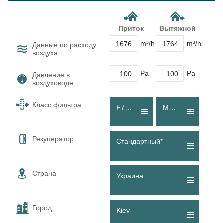
Приток
Вытяжной
m³/h
m³/h
Данные по расходу
воздуха
Pa
Pa
Давление в
воздуховоде
Класс фильтра
F7 (ePM1 60 %)
M5 (Coarse 80 %)
Рекуператор
Стандартный*
Страна
Украина
Город
Kiev